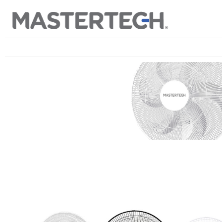
Ir
al
contenido